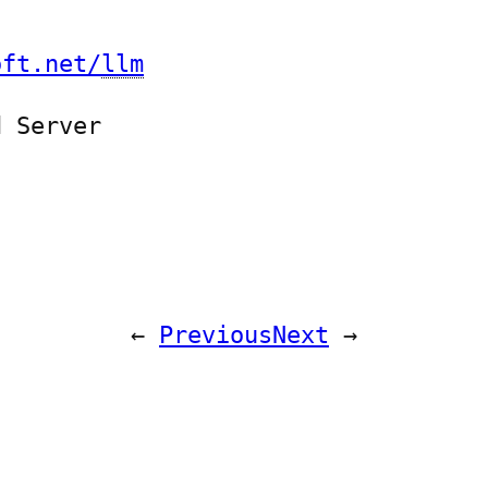
oft.net/
llm
d Server
←
Previous
Next
→