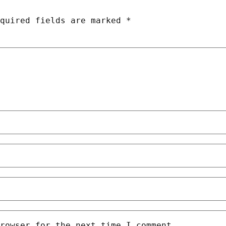
equired fields are marked
*
rowser for the next time I comment.