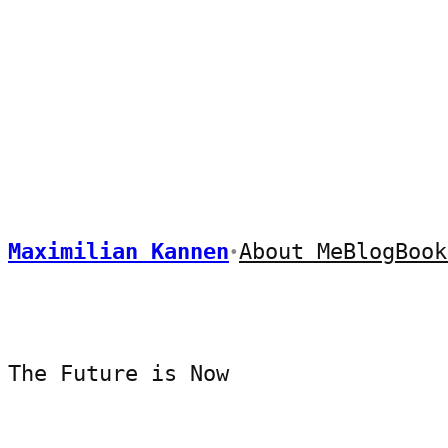
Skip
to
content
Maximilian Kannen
About Me
Blog
Book
•
The Future is Now